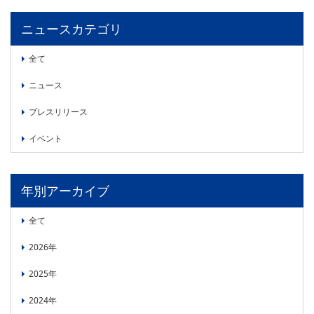
委員会活動
食品
ニュースカテゴリ
協力企業との適正取引の推進
ライフサイエンス
分析用X線検査装置他PCB廃棄物処理について
イメージング
全て
材料
会員会社
ニュース
X線・放射光
プレスリリース
会員リスト
イベント
PICK UP
CONTENTS
入会のご案内
入会金・会費規程
年別アーカイブ
ニュース＆イベント
全て
ニュース
2026年
プレスリリース
2025年
イベント
2024年