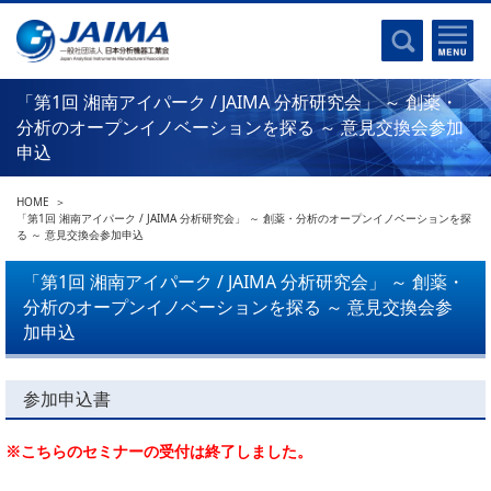
事業計画書
はじめに
沿革
電磁波(光)
コンプライアンスプログラム
Ｘ線
「第1回 湘南アイパーク / JAIMA 分析研究会」 ～ 創薬・
採用
クロマトグラフ
分析のオープンイノベーションを探る ～ 意見交換会参加
パンフレット
申込
質量分析
関連リンク
電子顕微鏡
HOME
「第1回 湘南アイパーク / JAIMA 分析研究会」 ～ 創薬・分析のオープンイノベーションを探
熱分析
JAIMAの取り組み
る ～ 意見交換会参加申込
電気化学
主な活動
「第1回 湘南アイパーク / JAIMA 分析研究会」 ～ 創薬・
磁気共鳴
分析のオープンイノベーションを探る ～ 意見交換会参
分析機器・科学機器遺産認定
電子線応用
加申込
海外交流事業
バイオ関連
中小企業経営強化税制
参加申込書
製品含有化学物質規制 UPDATE
機器分析が支える、豊かな暮らしと産業のフロンティア
統計
総論・各種分析法
※こちらのセミナーの受付は終了しました。
刊行物のご案内
環境