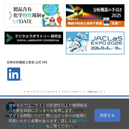
サイトマップ
リンクについて
プライバシーポリシー
ご利用にあたって
当サイトでは、サイトの利便性向上や使用状況
JAIMA 一般社団法人 日本分析機器工業会
の分析を目的にクッキーを使用します。
〒101-0054 東京都千代田区神田錦町2-5-16 名古路ビル新館6階
TEL : 03-3292-0642 FAX : 03-3292-7157
同意する
サイトを閲覧いただく際にはクッキーの使用に
E-mail :
webmaster@jaima.or.jp
同意いただく必要があります。詳しくは
JAIMA
プライバシーポリシー
をご覧ください。
© JAIMA All Rights Reserved.