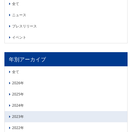
委員会活動
全て
食品
協力企業との適正取引の推進
ニュース
ライフサイエンス
分析用X線検査装置他PCB廃棄物処理について
イメージング
プレスリリース
材料
会員会社
イベント
X線・放射光
会員リスト
年別アーカイブ
PICK UP
CONTENTS
入会のご案内
全て
入会金・会費規程
2026年
ニュース＆イベント
2025年
ニュース
2024年
プレスリリース
2023年
イベント
2022年