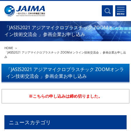
事業計画書
はじめに
沿革
電磁波(光)
コンプライアンスプログラム
Ｘ線
「JASIS2021 アジアマイクロプラスチック ZOOMオンラ
採用
クロマトグラフ
イン技術交流会 」参画企業お申し込み
パンフレット
質量分析
関連リンク
HOME
電子顕微鏡
「JASIS2021 アジアマイクロプラスチック ZOOMオンライン技術交流会 」参画企業お申し込
み
熱分析
JAIMAの取り組み
電気化学
「JASIS2021 アジアマイクロプラスチック ZOOMオンラ
主な活動
イン技術交流会 」参画企業お申し込み
磁気共鳴
分析機器・科学機器遺産認定
電子線応用
海外交流事業
バイオ関連
※こちらの申し込みは締め切りました。
中小企業経営強化税制
製品含有化学物質規制 UPDATE
機器分析が支える、豊かな暮らしと産業のフロンティア
統計
総論・各種分析法
ニュースカテゴリ
刊行物のご案内
環境