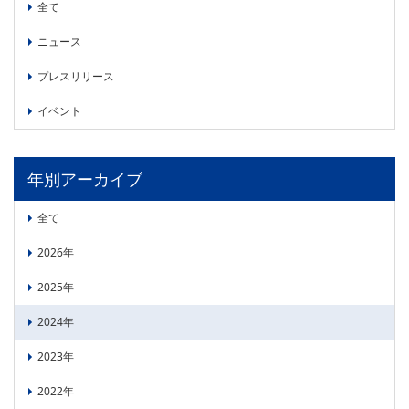
全て
委員会活動
食品
協力企業との適正取引の推進
ニュース
ライフサイエンス
分析用X線検査装置他PCB廃棄物処理について
イメージング
プレスリリース
材料
会員会社
イベント
X線・放射光
会員リスト
年別アーカイブ
PICK UP
CONTENTS
入会のご案内
全て
入会金・会費規程
2026年
ニュース＆イベント
2025年
ニュース
2024年
プレスリリース
2023年
イベント
2022年