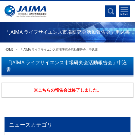
事業計画書
はじめに
沿革
電磁波(光)
コンプライアンスプログラム
Ｘ線
採用
「JAIMA ライフサイエンス市場研究会活動報告会」申込書
クロマトグラフ
パンフレット
質量分析
関連リンク
HOME
「JAIMA ライフサイエンス市場研究会活動報告会」申込書
電子顕微鏡
熱分析
「JAIMA ライフサイエンス市場研究会活動報告会」申込
JAIMAの取り組み
書
電気化学
主な活動
磁気共鳴
分析機器・科学機器遺産認定
電子線応用
※こちらの報告会は終了しました。
海外交流事業
バイオ関連
中小企業経営強化税制
製品含有化学物質規制 UPDATE
機器分析が支える、豊かな暮らしと産業のフロンティア
統計
ニュースカテゴリ
総論・各種分析法
刊行物のご案内
環境